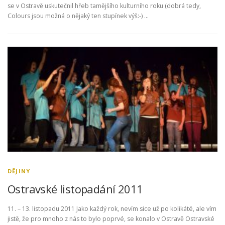
se v Ostravě uskutečnil hřeb tamějšího kulturního roku (dobrá tedy,
Colours jsou možná o nějaký ten stupínek výš:-) …
DĚJINY
Ostravské listopadání 2011
11. – 13. listopadu 2011 Jako každý rok, nevím sice už po kolikáté, ale vím
jistě, že pro mnoho z nás to bylo poprvé, se konalo v Ostravě Ostravské