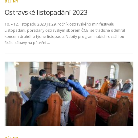
DĚJINY
Ostravské listopadání 2023
10. – 12. listopadu 2023 Již 29. ročník ostravského minifestivalu
Listopadání, pořádaný ostravským sborem ČCE, se tradičně odehrál
koncem druhého týdne listopadu. Nabitý program nabídl rozsáhlou
škálu zábavy na páteční …
DĚJINY