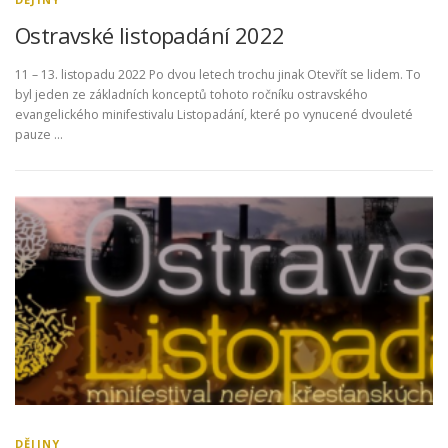
Ostravské listopadání 2022
11 – 13. listopadu 2022 Po dvou letech trochu jinak Otevřít se lidem. To
byl jeden ze základních konceptů tohoto ročníku ostravského
evangelického minifestivalu Listopadání, které po vynucené dvouleté
pauze …
DĚJINY