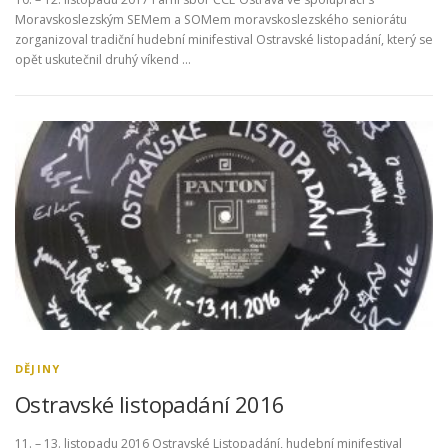
Moravskoslezským SEMem a SOMem moravskoslezského seniorátu
zorganizoval tradiční hudební minifestival Ostravské listopadání, který se
opět uskutečnil druhý víkend …
DĚJINY
Ostravské listopadání 2016
11. – 13. listopadu 2016 Ostravské Listopadání, hudební minifestival