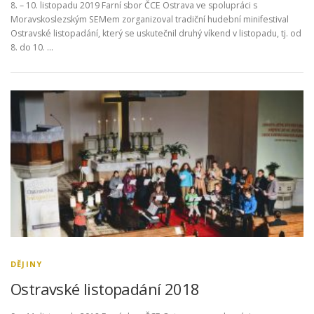
8. – 10. listopadu 2019 Farní sbor ČCE Ostrava ve spolupráci s
Moravskoslezským SEMem zorganizoval tradiční hudební minifestival
Ostravské listopadání, který se uskutečnil druhý víkend v listopadu, tj. od
8. do 10. …
DĚJINY
Ostravské listopadání 2018