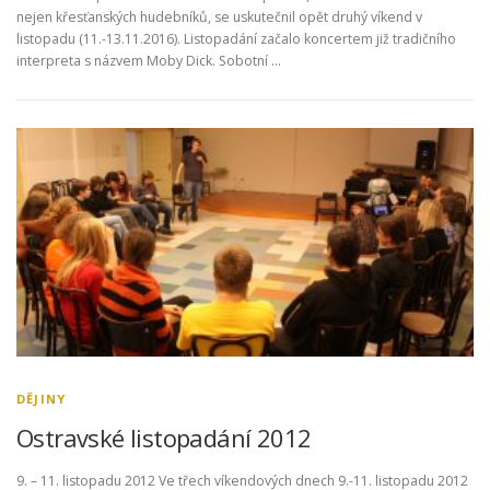
nejen křesťanských hudebníků, se uskutečnil opět druhý víkend v
listopadu (11.-13.11.2016). Listopadání začalo koncertem již tradičního
interpreta s názvem Moby Dick. Sobotní …
DĚJINY
Ostravské listopadání 2012
9. – 11. listopadu 2012 Ve třech víkendových dnech 9.-11. listopadu 2012