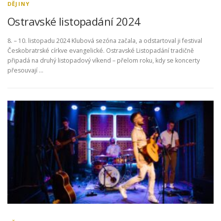
DĚJINY
Ostravské listopadání 2024
8. – 10. listopadu 2024 Klubová sezóna začala, a odstartoval ji festival
Českobratrské církve evangelické. Ostravské Listopadání tradičně
připadá na druhý listopadový víkend – přelom roku, kdy se koncerty
přesouvají …