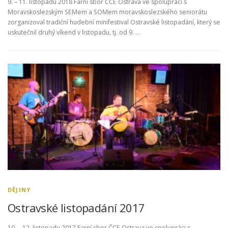
9. – 11. listopadu 2018 Farní sbor ČCE Ostrava ve spolupráci s
Moravskoslezským SEMem a SOMem moravskoslezského seniorátu
zorganizoval tradiční hudební minifestival Ostravské listopadání, který se
uskutečnil druhý víkend v listopadu, tj. od 9. …
DĚJINY
Ostravské listopadání 2017
10. – 12. listopadu 2017 Farní sbor ČCE Ostrava ve spolupráci s