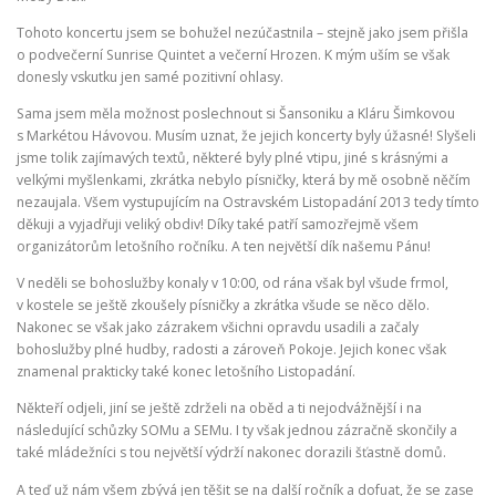
Tohoto koncertu jsem se bohužel nezúčastnila – stejně jako jsem přišla
o podvečerní Sunrise Quintet a večerní Hrozen. K mým uším se však
donesly vskutku jen samé pozitivní ohlasy.
Sama jsem měla možnost poslechnout si Šansoniku a Kláru Šimkovou
s Markétou Hávovou. Musím uznat, že jejich koncerty byly úžasné! Slyšeli
jsme tolik zajímavých textů, některé byly plné vtipu, jiné s krásnými a
velkými myšlenkami, zkrátka nebylo písničky, která by mě osobně něčím
nezaujala. Všem vystupujícím na Ostravském Listopadání 2013 tedy tímto
děkuji a vyjadřuji veliký obdiv! Díky také patří samozřejmě všem
organizátorům letošního ročníku. A ten největší dík našemu Pánu!
V neděli se bohoslužby konaly v 10:00, od rána však byl všude frmol,
v kostele se ještě zkoušely písničky a zkrátka všude se něco dělo.
Nakonec se však jako zázrakem všichni opravdu usadili a začaly
bohoslužby plné hudby, radosti a zároveň Pokoje. Jejich konec však
znamenal prakticky také konec letošního Listopadání.
Někteří odjeli, jiní se ještě zdrželi na oběd a ti nejodvážnější i na
následující schůzky SOMu a SEMu. I ty však jednou zázračně skončily a
také mládežníci s tou největší výdrží nakonec dorazili šťastně domů.
A teď už nám všem zbývá jen těšit se na další ročník a dofuat, že se zase