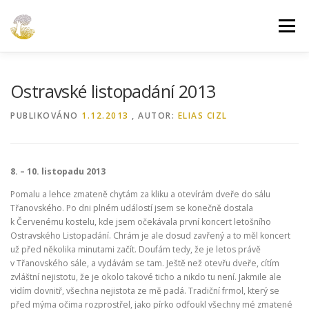
Přeskočit
na
Menu
obsah
O FESTIVALU
V ČÍSLECH
ARCHIV
KONTAKT
Ostravské listopadání 2013
PUBLIKOVÁNO
1.12.2013
, AUTOR:
ELIAS CIZL
8. – 10. listopadu 2013
Pomalu a lehce zmateně chytám za kliku a otevírám dveře do sálu
Třanovského. Po dni plném událostí jsem se konečně dostala
k Červenému kostelu, kde jsem očekávala první koncert letošního
Ostravského Listopadání. Chrám je ale dosud zavřený a to měl koncert
už před několika minutami začít. Doufám tedy, že je letos právě
v Třanovského sále, a vydávám se tam. Ještě než otevřu dveře, cítím
zvláštní nejistotu, že je okolo takové ticho a nikdo tu není. Jakmile ale
vidím dovnitř, všechna nejistota ze mě padá. Tradiční frmol, který se
před mýma očima rozprostřel, jako pírko odfoukl všechny mé zmatené