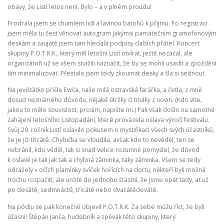
obavy, že Listí letos není. Bylo – a v plném proudu!
Prodrala jsem se chumlem lidí a lavinou batohů k příjmu. Po registraci
jsem měla tu čest věnovat autogram jakýmsi památečním gramofonovým
deskám a zaujatě jsem tam hledala podpisy dalších přátel. Koncert
skupiny P.O.T.R.K., který měl letošní Listí otvírat, ještě nezačal, ale
organizátoři už se všem snažili naznačit, že by se mohli usadit a zpoždění
tím minimalizovat. Přestala jsem tedy zkoumat desky a šla si sednout.
Na jevišťátko přišla Ewča, naše milá ostravská farářka, a četla, z mně
dosud neznámého důvodu, nějaké útržky či titulky z novin. (Kdo víte,
jakou to mělo souvislost, prosím, napište mi.) Pak však došlo na samotné
zahájení letošního Listopadání, které provázela oslava výročí festivalu.
Svůj 29. ročník Listí oslavilo pokusem o mystifikaci všech svých účastníků,
že je již třicáté. Chybička se vloudila, avšak kdo to nevěděl, ten se
nebránil, kdo věděl, tak si snad velice rozumně pomyslel, že důvod
k oslavě je tak jak tak a chybná záminka, taky záminka. Všem se tedy
odrážely v očích plamínky svíček hořících na dortu, někteří byli možná
trochu rozpačití, ale určitě do jednoho šťastní, že jsme opět tady, ať už
po desáté, sedmnácté, třicáté nebo dvacátédeváté.
Na pódiu se pak konečně objevil P.O.T.R.K. Za sebe můžu říct, že byli
úžasní! Štěpán Janča, hudebník a zpěvák této skupiny, který