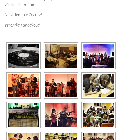
všichni shledáme!
Na viděnou v Ostravě!
Veronika Karičáková