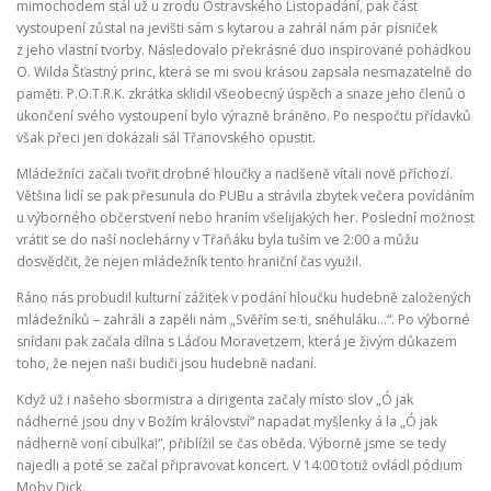
mimochodem stál už u zrodu Ostravského Listopadání, pak část
vystoupení zůstal na jevišti sám s kytarou a zahrál nám pár písniček
z jeho vlastní tvorby. Následovalo překrásné duo inspirované pohádkou
O. Wilda Šťastný princ, která se mi svou krásou zapsala nesmazatelně do
paměti. P.O.T.R.K. zkrátka sklidil všeobecný úspěch a snaze jeho členů o
ukončení svého vystoupení bylo výrazně bráněno. Po nespočtu přídavků
však přeci jen dokázali sál Třanovského opustit.
Mládežníci začali tvořit drobné hloučky a nadšeně vítali nově příchozí.
Většina lidí se pak přesunula do PUBu a strávila zbytek večera povídáním
u výborného občerstvení nebo hraním všelijakých her. Poslední možnost
vrátit se do naší noclehárny v Třaňáku byla tuším ve 2:00 a můžu
dosvědčit, že nejen mládežník tento hraniční čas využil.
Ráno nás probudil kulturní zážitek v podání hloučku hudebně založených
mládežníků – zahráli a zapěli nám „Svěřím se ti, sněhuláku…“. Po výborné
snídani pak začala dílna s Láďou Moravetzem, která je živým důkazem
toho, že nejen naši budiči jsou hudebně nadaní.
Když už i našeho sbormistra a dirigenta začaly místo slov „Ó jak
nádherné jsou dny v Božím království“ napadat myšlenky á la „Ó jak
nádherně voní cibulka!“, přiblížil se čas oběda. Výborně jsme se tedy
najedli a poté se začal připravovat koncert. V 14:00 totiž ovládl pódium
Moby Dick.