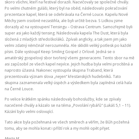
skoro všichni, kteří na festival dorazili. Nacvičovaly se společné chvály.
Po velmi chutném guláši, který byl na oběd, následovalo pokračování
prezentace kapel, která se odehrávala na Černé Louce. Kapelu Nové
Měchy jsem osobně nezastihla, ale byli určitě bezva. S Lidkou jsme
dorazily až na vystoupení Tensingu – Ostrava Centrum. Samozřejmě byli
super asi jako každý tensing. Následovala kapela The Dust, která byla
složená z mladých středoškoláků. Zpívali anglicky, a tak jsem jim jako
velmi zdatný němčinář nerozumněla. Ale sklidili veliký potlesk po každé
písni. Dále vystoupil Keep Smiling Gospel z Orlové. Jedná se o
amatérský gospelový sbor tvořený všemi generacemi. Tento sbor na mě
asi zapůsobil ze všech kapel nejvíce. Jejich hudba byla velmi procítěná a
naprosto úžasná. Nakonec vystoupila skupina Traband, která
prezentovala význam slova „nejen“ křesťanských hudebníků. Tato
skupina zaznamenala velký úspěch a výsledkem byla zaplněná celá hala
na Černé Louce.
Po velice krátkém spánku následovaly bohoslužby, kde se zpívaly
nacvičené chvály a kázalo se na téma „Povolání rybářů“ (Lukáš 5,1 – 11).
Kázání bylo velmi oslovující.
Tato akce byla požehnaná ve všech směrech a věřím, že Bůh požehná
tomu, aby se mohla konat i příští rok a my mohli opět přijet.
Marta M.