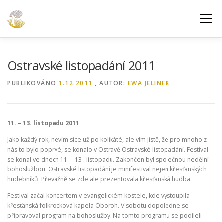
Přeskočit
na
Menu
obsah
O FESTIVALU
V ČÍSLECH
ARCHIV
KONTAKT
Ostravské listopadání 2011
PUBLIKOVÁNO
1.12.2011
, AUTOR:
EWA JELINEK
11. – 13. listopadu 2011
Jako každý rok, nevím sice už po kolikáté, ale vím jistě, že pro mnoho z
nás to bylo poprvé, se konalo v Ostravě Ostravské listopadání. Festival
se konal ve dnech 11. – 13 . listopadu. Zakončen byl společnou nedělní
bohoslužbou. Ostravské listopadání je minifestival nejen křesťanských
hudebníků. Převážně se zde ale prezentovala křesťanská hudba.
Festival začal koncertem v evangelickém kostele, kde vystoupila
křesťanská folkrocková kapela Oboroh. V sobotu dopoledne se
připravoval program na bohoslužby. Na tomto programu se podíleli